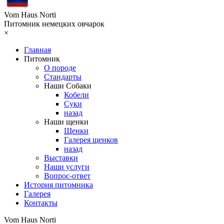
Vom Haus Norti
Питомник немецких овчарок
×
Главная
Питомник
О породе
Стандарты
Наши Собаки
Кобели
Суки
назад
Наши щенки
Щенки
Галерея щенков
назад
Выставки
Наши услуги
Вопрос-ответ
История питомника
Галерея
Контакты
Vom Haus Norti