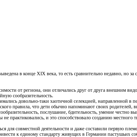
ыведена в конце XIX века, то есть сравнительно недавно, но за 
имости от региона, они отличались друг от друга внешним видо
айную сообразительность.
нимались довольно-таки хаотичной селекцией, направленной в п
йского правила, что дети обычно напоминают своих родителей, в
бразительность, послушание, бдительность, умение честно выпо
ны не практиковались, и это способствовало созданию местного т
ться для совместной деятельности и даже составили первую плем
привести к единому стандарту живущих в Германии пастушьих с