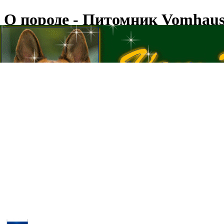
О породе - Питомник Vomhaus