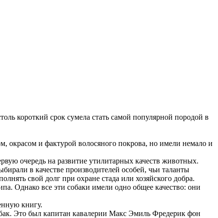
столь короткий срок сумела стать самой популярной породой в
м, окрасом и фактурой волосяного покрова, но имели немало и
ервую очередь на развитие утилитарных качеств животных.
ыбирали в качестве производителей особей, чьи таланты
лнять свой долг при охране стада или хозяйского добра.
ипа. Однако все эти собаки имели одно общее качество: они
енную книгу.
обак. Это был капитан кавалерии Макс Эмиль Фредерик фон