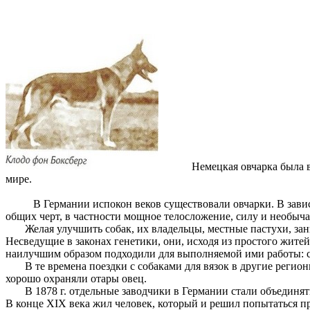
Немецкая овчарка была в
мире.
В Германии испокон веков существовали овчарки. В завис
общих черт, в частности мощное телосложение, силу и необыч
Желая улучшить собак, их владельцы, местные пастухи, за
Несведущие в законах генетики, они, исходя из простого жите
наилучшим образом подходили для выполняемой ими работы: соо
В те времена поездки с собаками для вязок в другие регио
хорошо охраняли отары овец.
В 1878 г. отдельные заводчики в Германии стали объединя
В конце XIX века жил человек, который и решил попытаться 