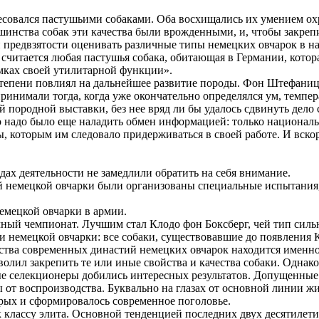
совался пастушьими собаками. Оба восхищались их умением охр
шинства собак эти качества были врожденными, и, чтобы закрепи
 предвзятости оценивать различные типы немецких овчарок в на
читается любая пастушья собака, обитающая в Германии, котора
амках своей утилитарной функции».
степени повлиял на дальнейшее развитие породы. Фон Штефаниц 
ринимали тогда, когда уже окончательно определялся ум, темпе
породной выставки, без нее вряд ли бы удалось сдвинуть дело 
 надо было еще наладить обмен информацией: только националь
, которым им следовало придерживаться в своей работе. И вскор
ах деятельности не замедлили обратить на себя внимание.
ей немецкой овчарки были организованы специальные испытания,
емецкой овчарки в армии.
чный чемпионат. Лучшим стал Клодо фон Боксберг, чей тип сильн
и немецкой овчарки: все собаки, существовавшие до появления К
инства современных династий немецких овчарок находится именн
олил закрепить те или иные свойства и качества собаки. Однак
е селекционеры добились интересных результатов. Допущенные
 от воспроизводства. Буквально на глазах от основной линии ж
рых и сформировалось современное поголовье.
 классу элита. Основной тенденцией последних двух десятилети