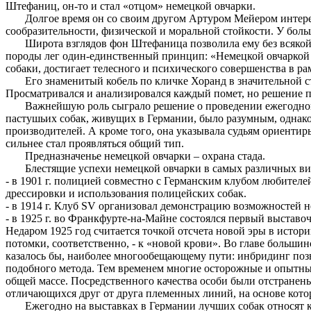
Штефаниц, он-то и стал «отцом» немецкой овчарки.
Долгое время он со своим другом Артуром Мейером интере
сообразительности, физической и моральной стойкости. У боль
Широта взглядов фон Штефаница позволила ему без всякой
породы лег один-единственный принцип: «Немецкой овчаркой с
собаки, достигает телесного и психического совершенства в р
Его знаменитый кобель по кличке Хоранд в значительной 
Просматривался и анализировался каждый помет, но решение п
Важнейшую роль сыграло решение о проведении ежегодной 
пастушьих собак, живущих в Германии, было разумным, однако
производителей. А кроме того, она указывала судьям ориентиры
сильнее стал проявляться общий тип.
Предназначенье немецкой овчарки – охрана стада.
Блестящие успехи немецкой овчарки в самых различных вид
- в 1901 г. полицией совместно с Германским клубом любител
дрессировки и использования полицейских собак.
- в 1914 г. Клуб SV организовал демонстрацию возможностей н
- в 1925 г. во Франкфурте-на-Майне состоялся первый выставо
Недаром 1925 год считается точкой отсчета новой эры в истори
потомки, соответственно, - к «новой крови». Во главе больш
казалось бы, наиболее многообещающему пути: инбридинг позв
подобного метода. Тем временем многие осторожные и опытны
общей массе. Посредственного качества особи были отстранены
отличающихся друг от друга племенных линий, на основе кото
Ежегодно на выставках в Германии лучших собак относят к