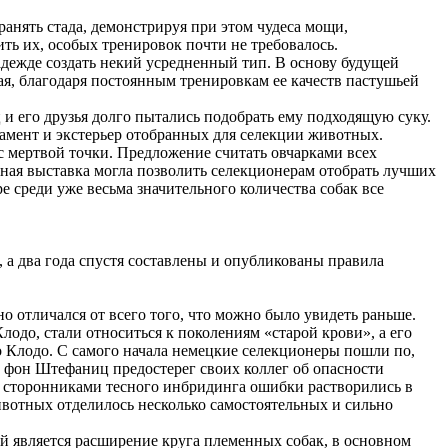
анять стада, демонстрируя при этом чудеса мощи,
ть их, особых тренировок почти не требовалось.
дежде создать некий усредненный тип. В основу будущей
я, благодаря постоянным тренировкам ее качеств пастушьей
и его друзья долго пытались подобрать ему подходящую суку.
рамент и экстерьер отобранных для селекции животных.
с мертвой точки. Предложение считать овчарками всех
ная выставка могла позволить селекционерам отобрать лучших
е среди уже весьма значительного количества собак все
 а два года спустя составлены и опубликованы правила
о отличался от всего того, что можно было увидеть раньше.
лодо, стали относиться к поколениям «старой крови», а его
о Клодо. С самого начала немецкие селекционеры пошли по,
о фон Штефаниц предостерег своих коллег об опасности
 сторонниками тесного инбридинга ошибки растворились в
ивотных отделилось несколько самостоятельных и сильно
й является расширение круга племенных собак, в основном